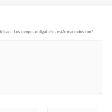
ti
r
blicada.
Los campos obligatorios están marcados con
*
Web