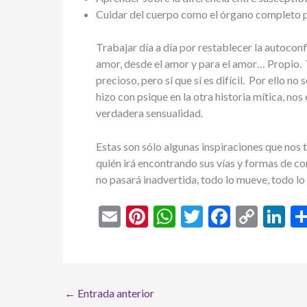
Cuidar del cuerpo como el órgano completo p
Trabajar día a día por restablecer la autoconf
amor, desde el amor y para el amor… Propio. Y
precioso, pero sí que sí es difícil. Por ello no
hizo con psique en la otra historia mítica, nos 
verdadera sensualidad.
Estas son sólo algunas inspiraciones que nos 
quién irá encontrando sus vías y formas de cone
no pasará inadvertida, todo lo mueve, todo lo 
E
Pi
W
T
F
C
Li
m
nt
h
w
ac
o
n
ai
er
at
itt
e
p
ke
l
es
s
er
b
y
dI
←
Entrada anterior
t
A
o
Li
n