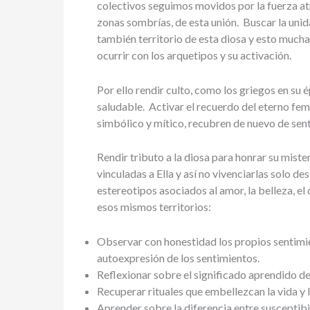
colectivos seguimos movidos por la fuerza a
zonas sombrías, de esta unión. Buscar la unid
también territorio de esta diosa y esto much
ocurrir con los arquetipos y su activación.
Por ello rendir culto, como los griegos en su 
saludable. Activar el recuerdo del eterno fem
simbólico y mítico, recubren de nuevo de senti
Rendir tributo a la diosa para honrar su miste
vinculadas a Ella y así no vivenciarlas solo de
estereotipos asociados al amor, la belleza, e
esos mismos territorios:
Observar con honestidad los propios sentimi
autoexpresión de los sentimientos.
Reflexionar sobre el significado aprendido del 
Recuperar rituales que embellezcan la vida y l
Aprender sobre la diferencia entre susceptibi