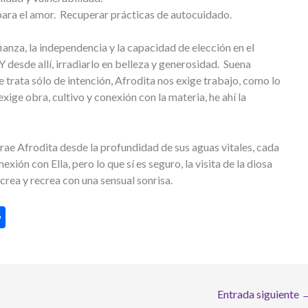
ara el amor. Recuperar prácticas de autocuidado.
ianza, la independencia y la capacidad de elección en el
 desde allí, irradiarlo en belleza y generosidad. Suena
 se trata sólo de intención, Afrodita nos exige trabajo, como lo
exige obra, cultivo y conexión con la materia, he ahí la
trae Afrodita desde la profundidad de sus aguas vitales, cada
xión con Ella, pero lo que sí es seguro, la visita de la diosa
crea y recrea con una sensual sonrisa.
C
o
m
p
Entrada siguiente
ar