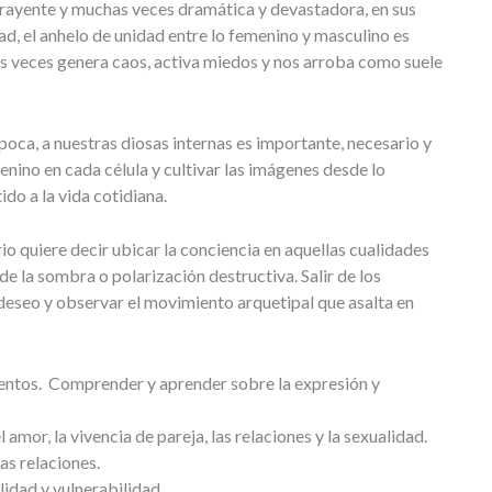
trayente y muchas veces dramática y devastadora, en sus
ad, el anhelo de unidad entre lo femenino y masculino es
as veces genera caos, activa miedos y nos arroba como suele
época, a nuestras diosas internas es importante, necesario y
enino en cada célula y cultivar las imágenes desde lo
do a la vida cotidiana.
rio quiere decir ubicar la conciencia en aquellas cualidades
sde la sombra o polarización destructiva. Salir de los
l deseo y observar el movimiento arquetipal que asalta en
entos. Comprender y aprender sobre la expresión y
amor, la vivencia de pareja, las relaciones y la sexualidad.
as relaciones.
lidad y vulnerabilidad.