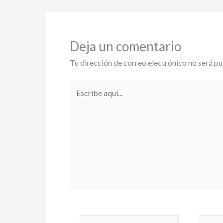
p
o
n
p
k
k
Deja un comentario
Tu dirección de correo electrónico no será pu
Escribe
aquí...
Nombre*
Correo