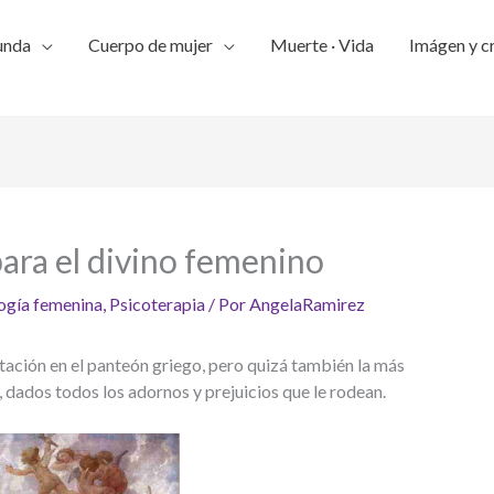
unda
Cuerpo de mujer
Muerte · Vida
Imágen y c
ara el divino femenino
ogía femenina
,
Psicoterapia
/ Por
AngelaRamirez
tación en el panteón griego, pero quizá también la más
 dados todos los adornos y prejuicios que le rodean.