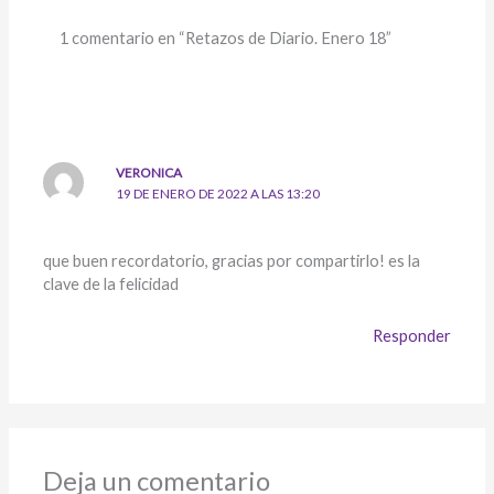
p
o
n
ti
1 comentario en “Retazos de Diario. Enero 18”
p
k
k
r
VERONICA
19 DE ENERO DE 2022 A LAS 13:20
que buen recordatorio, gracias por compartirlo! es la
clave de la felicidad
Responder
Deja un comentario