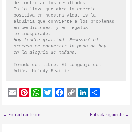
de controlar los resultados.

Es la llave que abre la energía 
positiva en nuestra vida. Es la

alquimia que convierte a los problemas 
en bendiciones, y en regalos

Hoy tendré gratitud. Empezaré el 
proceso de convertir la pena de hoy

en la alegría de mañana.
Tomado del libro: El Lenguaje del 
E
Pi
W
T
F
C
Li
C
m
nt
h
w
ac
o
n
o
ai
er
at
itt
e
p
ke
m
←
Entrada anterior
Entrada siguiente
→
l
es
s
er
b
y
dI
p
t
A
o
Li
n
ar