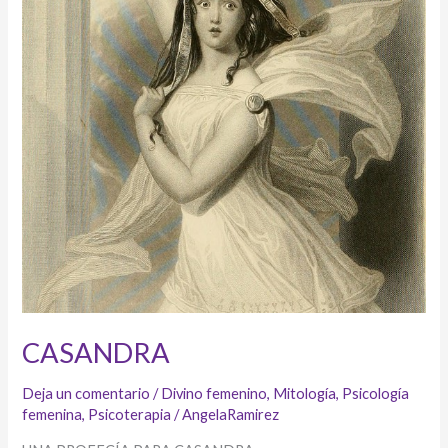
CASANDRA
Deja un comentario
/
Divino femenino
,
Mitología
,
Psicología
femenina
,
Psicoterapia
/
AngelaRamirez