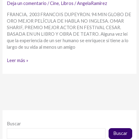
Deja un comentario
/
Cine
,
Libros
/
AngelaRamirez
FRANCIA, 2003 FRANCOIS DUPEYRON. 94 MIN GLOBO DE
ORO MEJOR PELÍCULA DE HABLA NO INGLESA. OMAR
SHARIF, PREMIO MEJOR ACTOR EN FESTIVAL CESAR.
BASADA EN UN LIBRO Y OBRA DE TEATRO. Alguna vez leí
que la experiencia de un ser humano se enriquece si tiene a lo
largo de su vida al menos un amigo
PELÍCULA:
Leer más »
EL
SEÑOR
IBRAHIM
Y
LAS
FLORES
DEL
CORÁN
Buscar
Buscar