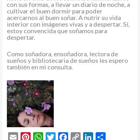
con sus formas, a llevar un diario de noche, a
cultivar el buen dormir para poder
acercarnos al buen soñar. A nutrir su vida
interior con imágenes vivas y a despertar. Sí,
estoy convencida que soñamos para
despertar.
Como soñadora, ensoñadora, lectora de
sueños y bibliotecaria de sueños les espero
también en mi consulta.
E
Pi
W
T
F
C
Li
C