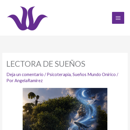
Ir
al
contenido
LECTORA DE SUEÑOS
Deja un comentario
/
Psicoterapia
,
Sueños Mundo Onírico
/
Por
AngelaRamirez