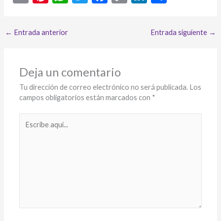
m
nt
h
w
ac
o
n
o
ai
er
at
itt
e
p
ke
m
←
Entrada anterior
Entrada siguiente
→
l
es
s
er
b
y
dI
p
t
A
o
Li
n
ar
p
o
n
ti
Deja un comentario
p
k
k
r
Tu dirección de correo electrónico no será publicada.
Los
campos obligatorios están marcados con
*
Escribe
aquí...