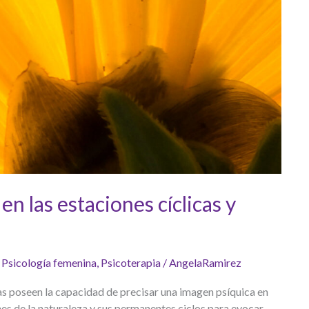
 las estaciones cíclicas y
,
Psicología femenina
,
Psicoterapia
/
AngelaRamirez
s poseen la capacidad de precisar una imagen psíquica en
nes de la naturaleza y sus permanentes ciclos para evocar