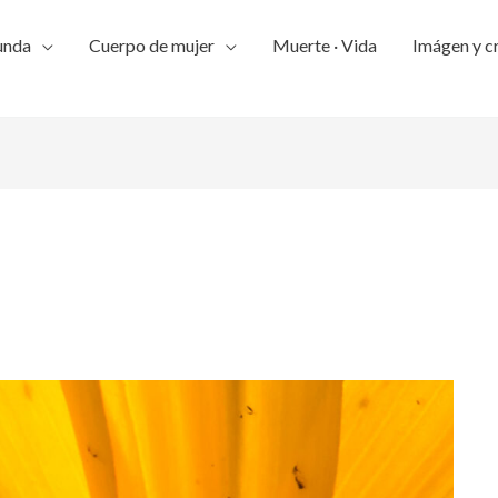
unda
Cuerpo de mujer
Muerte · Vida
Imágen y c