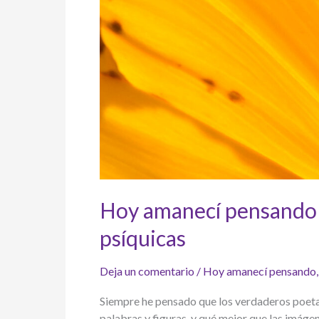
Hoy amanecí pensando en
psíquicas
Deja un comentario
/
Hoy amanecí pensando
Siempre he pensado que los verdaderos poeta
palabras y figuras, y qué mejor que las imáge