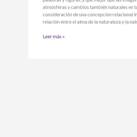
atmósferas y cambios también naturales en la
consideración de una concepción relacional in
relación entre el alma de la naturaleza y la na
Hoy
Leer más »
amanecí
pensando
en
las
estaciones
cíclicas
y
psíquicas