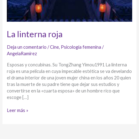
La linterna roja
Deja un comentario
/
Cine
,
Psicología femenina
/
AngelaRamirez
Esposas y concubinas. Su TongZhang Yimou1991 La linterna
roja es una película en cuya impecable estética se va develando
el drama interior de una joven mujer china en los años 20 quien
tras la muerte de su padre tiene que dejar sus estudios y
convertirse en la «cuarta esposa» de un hombre rico que
escoge […]
La
Leer más »
linterna
roja