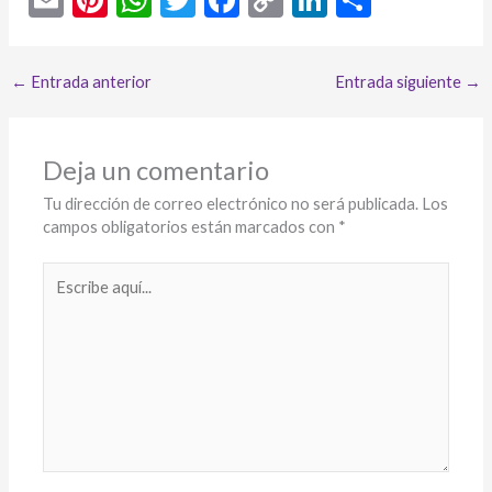
m
nt
h
w
ac
o
n
o
ai
er
at
itt
e
p
ke
m
←
Entrada anterior
Entrada siguiente
→
l
es
s
er
b
y
dI
p
t
A
o
Li
n
ar
p
o
n
ti
Deja un comentario
p
k
k
r
Tu dirección de correo electrónico no será publicada.
Los
campos obligatorios están marcados con
*
Escribe
aquí...