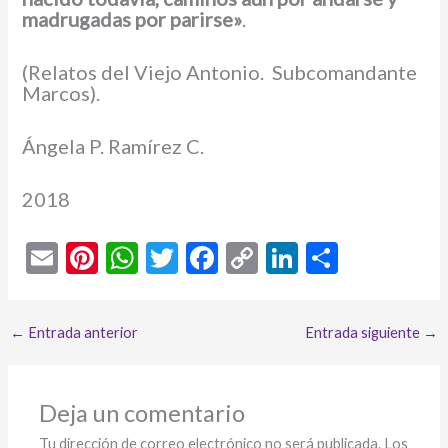
madrugadas por parirse»
.
(Relatos del Viejo Antonio. Subcomandante
Marcos).
Ángela P. Ramírez C.
2018
E
Pi
W
T
F
C
Li
C
m
nt
h
w
ac
o
n
o
ai
er
at
itt
e
p
ke
m
←
Entrada anterior
Entrada siguiente
→
l
es
s
er
b
y
dI
p
t
A
o
Li
n
ar
p
o
n
ti
Deja un comentario
Tu dirección de correo electrónico no será publicada.
Los