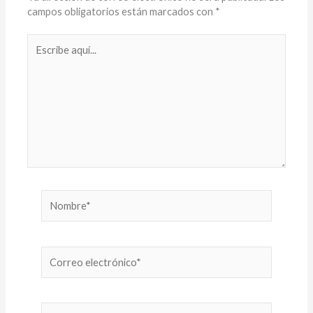
p
k
k
r
campos obligatorios están marcados con
*
Escribe
aquí...
Nombre*
Correo
electrónico*
Web