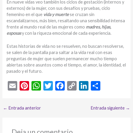
En nueve vidas veo también los ciclos de gestación (internos y
externos) de la mujer, con sus desafíos y pruebas, ciclo
femenino en el que
vida y muerte
se cruzan sin
escandalizarnos, más bien, resaltando una sensibilidad intensa
frente al mundo real de las mujeres como
madres, hijas,
esposas
y con la riqueza emocional de cada experiencia.
Estas historias de vida no se resuelven, no buscan resolverse,
se salen de la pantalla para saltar a la vida real con esas
preguntas de mujer que suelen permanecer mucho tiempo
abiertas sobre asuntos como el tiempo, el amor, la identidad, el
pasado y el futuro.
E
Pi
W
T
F
C
Li
C
m
nt
h
w
ac
o
n
o
ai
er
at
itt
e
p
ke
m
←
Entrada anterior
Entrada siguiente
→
l
es
s
er
b
y
dI
p
t
A
o
Li
n
ar
Deja un comentario