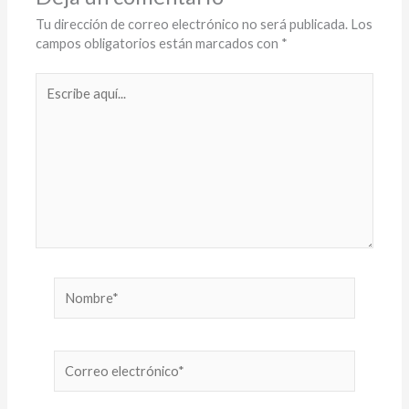
p
o
n
ti
p
k
k
r
Tu dirección de correo electrónico no será publicada.
Los
campos obligatorios están marcados con
*
Escribe
aquí...
Nombre*
Correo
electrónico*