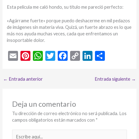
Esta película me caló hondo, su título me pareció perfecto:
«Agárrame fuerte» porque puedo deshacerme en mil pedazos
de imágenes sin materia viva. Quizá, un fuerte abrazo es lo que
más nos ayuda muchas veces, cada que enfrentamos un
insoportable dolor.
E
Pi
W
T
F
C
Li
C
m
nt
h
w
ac
o
n
o
ai
er
at
itt
e
p
ke
m
←
Entrada anterior
Entrada siguiente
→
l
es
s
er
b
y
dI
p
t
A
o
Li
n
ar
p
o
n
ti
Deja un comentario
p
k
k
r
Tu dirección de correo electrónico no será publicada.
Los
campos obligatorios están marcados con
*
Escribe