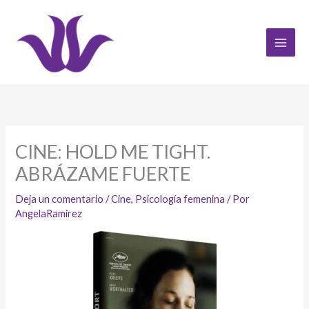
Ir
al
contenido
CINE: HOLD ME TIGHT.
ABRÁZAME FUERTE
Deja un comentario
/
Cine
,
Psicología femenina
/ Por
AngelaRamirez