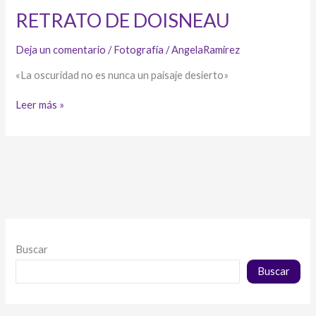
RETRATO DE DOISNEAU
Deja un comentario
/
Fotografía
/
AngelaRamirez
«La oscuridad no es nunca un paisaje desierto»
RETRATO
Leer más »
DE
DOISNEAU
Buscar
Buscar