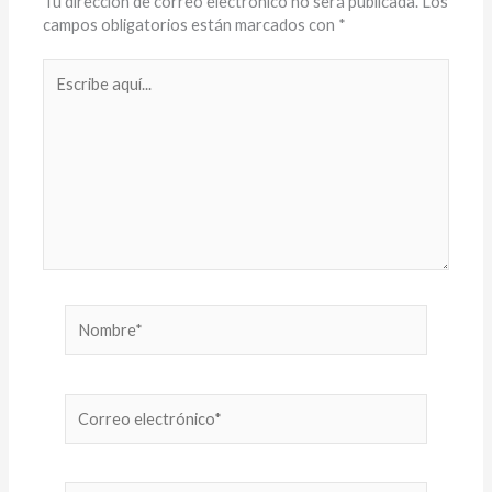
p
k
k
r
Tu dirección de correo electrónico no será publicada.
Los
campos obligatorios están marcados con
*
Escribe
aquí...
Nombre*
Correo
electrónico*