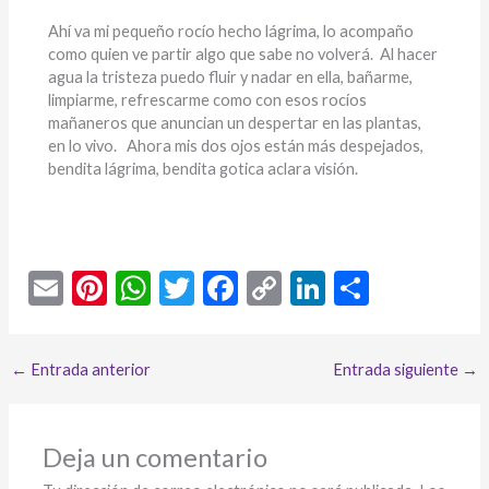
Ahí va mi pequeño rocío hecho lágrima, lo acompaño
como quien ve partir algo que sabe no volverá. Al hacer
agua la tristeza puedo fluir y nadar en ella, bañarme,
limpiarme, refrescarme como con esos rocíos
mañaneros que anuncian un despertar en las plantas,
en lo vivo. Ahora mis dos ojos están más despejados,
bendita lágrima, bendita gotica aclara visión.
E
Pi
W
T
F
C
Li
C
m
nt
h
w
ac
o
n
o
ai
er
at
itt
e
p
ke
m
←
Entrada anterior
Entrada siguiente
→
l
es
s
er
b
y
dI
p
t
A
o
Li
n
ar
p
o
n
ti
Deja un comentario