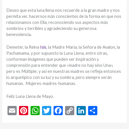
Deseo que esta luna llena nos recuerde a la gran madre y nos
permita ver, hacernos más conscientes de la forma en que nos
relacionamos con Ella, reconociendo sus aspectos más
sombríos y terribles y agradeciendo su generosa
benevolencia.
Demeter, la Reina
Isis
, la Madre María, la Señora de Avalon, la
Pachamama, y por supuesto la Luna Llena, entre otras,
conforman imágenes que pueden ser inspiración y
comprensión para entender que «madre no hay sino Una»,
pero es Múltiple; y así en nuestras madres se refleja entonces
lo arquetípico con su luz y su sombra, pero siempre serán
humanas. Mujeres-madres-humanas.
Feliz Luna Llena de Mayo.
E
Pi
W
T
F
C
Li
C
m
nt
h
w
ac
o
n
o
ai
er
at
itt
e
p
ke
m