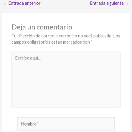
←
Entrada anterior
Entrada siguiente
→
l
es
s
er
b
y
dI
p
t
A
o
Li
n
ar
p
o
n
ti
Deja un comentario
p
k
k
r
Tu dirección de correo electrónico no será publicada.
Los
campos obligatorios están marcados con
*
Escribe
aquí...
Nombre*